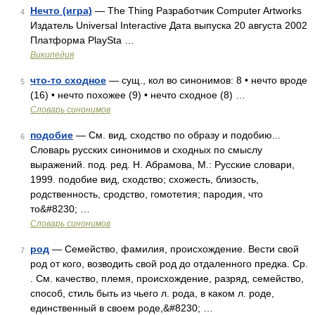
Нечто (игра)
— The Thing Разработчик Computer Artworks
4
Издатель Universal Interactive Дата выпуска 20 августа 2002
Платформа PlaySta …
Википедия
что-то сходное
— сущ., кол во синонимов: 8 • нечто вроде
5
(16) • нечто похожее (9) • нечто сходное (8) …
Словарь синонимов
подобие
— См. вид, сходство по образу и подобию...
6
Словарь русских синонимов и сходных по смыслу
выражений. под. ред. Н. Абрамова, М.: Русские словари,
1999. подобие вид, сходство; схожесть, близость,
родственность, сродство, гомотетия; пародия, что
то&#8230; …
Словарь синонимов
род
— Семейство, фамилия, происхождение. Вести свой
7
род от кого, возводить свой род до отдаленного предка. Ср.
. См. качество, племя, происхождение, разряд, семейство,
способ, стиль быть из чьего л. рода, в каком л. роде,
единственный в своем роде,&#8230; …